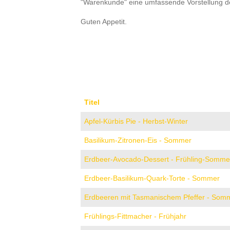
"Warenkunde" eine umfassende Vorstellung der
Guten Appetit.
Titel
Apfel-Kürbis Pie - Herbst-Winter
Basilikum-Zitronen-Eis - Sommer
Erdbeer-Avocado-Dessert - Frühling-Somme
Erdbeer-Basilikum-Quark-Torte - Sommer
Erdbeeren mit Tasmanischem Pfeffer - Som
Frühlings-Fittmacher - Frühjahr