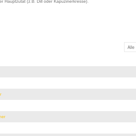
 Hauptzutat (z.B. Dill oder Kapuzinerkresse).
r
mer