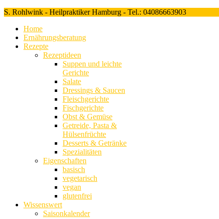
S. Rohlwink - Heilpraktiker Hamburg - Tel.: 04086663903
Home
Ernährungsberatung
Rezepte
Rezeptideen
Suppen und leichte
Gerichte
Salate
Dressings & Saucen
Fleischgerichte
Fischgerichte
Obst & Gemüse
Getreide, Pasta &
Hülsenfrüchte
Desserts & Getränke
Spezialitäten
Eigenschaften
basisch
vegetarisch
vegan
glutenfrei
Wissenswert
Saisonkalender