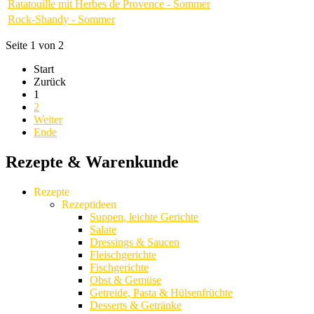
Ratatouille mit Herbes de Provence - Sommer
Rock-Shandy - Sommer
Seite 1 von 2
Start
Zurück
1
2
Weiter
Ende
Rezepte & Warenkunde
Rezepte
Rezeptideen
Suppen, leichte Gerichte
Salate
Dressings & Saucen
Fleischgerichte
Fischgerichte
Obst & Gemüse
Getreide, Pasta & Hülsenfrüchte
Desserts & Getränke