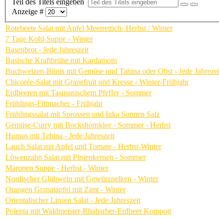
Teil des Titels eingeben
Anzeige #
Rotebeete Salat mit Apfel Meerrettich- Herbst / Winter
7 Tage Kohl-Suppe - Winter
Basenbrot - Jede Jahreszeit
Basische Kraftbrühe mit Kardamom
Buchweizen-Blinis mit Gemüse und Tahina oder Obst - Jede Jahrezei
Chicorée-Salat mit Grapefruit und Kresse - Winter-Frühjahr
Erdbeeren mit Tasmanischem Pfeffer - Sommer
Frühlings-Fittmacher - Frühjahr
Frühlingssalat mit Sprossen und Inka Sonnen Salz
Gemüse-Curry mit Bockshornklee - Sommer - Herbst
Humus mit Tehina - Jede Jahreszeit
Lauch Salat mit Apfel und Tomate - Herbst-Winter
Löwenzahn Salat mit Pinienkernen - Sommer
Maronen Suppe - Herbst - Winter
Nordischer Glühwein mit Gewürznelken - Winter
Orangen Granatapfel mit Zimt - Winter
Orientalischer Linsen Salat - Jede Jahreszeit
Polenta mit Waldmeister-Rhabarber-Erdbeer Kompott