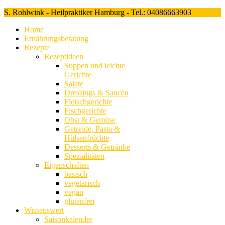
S. Rohlwink - Heilpraktiker Hamburg - Tel.: 04086663903
Home
Ernährungsberatung
Rezepte
Rezeptideen
Suppen und leichte
Gerichte
Salate
Dressings & Saucen
Fleischgerichte
Fischgerichte
Obst & Gemüse
Getreide, Pasta &
Hülsenfrüchte
Desserts & Getränke
Spezialitäten
Eigenschaften
basisch
vegetarisch
vegan
glutenfrei
Wissenswert
Saisonkalender