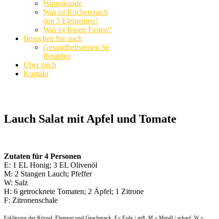
Warenkunde
Was ist Kochen nach
den 5 Elementen?
Was ist Basen Fasten?
Besuchen Sie auch
Gesundheitsreisen Sé
Retablier
Über mich
Kontakt
Lauch Salat mit Apfel und Tomate
Zutaten für 4 Personen
E: 1 EL Honig; 3 EL Olivenöl
M: 2 Stangen Lauch; Pfeffer
W: Salz
H: 6 getrocknete Tomaten; 2 Äpfel; 1 Zitrone
F: Zitronenschale
Erklärung der Kürzel: Element und Geschmack: E= Erde / süß; M = Metall / scharf; W =