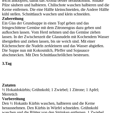
leicht anklopfen, damit das Aroma besser herauskommt. Shitake
Pilze säubern und halbieren. Chilischote waschen halbieren und die
Kerne entfernen. Die eine Hälfte kleinschneiden, die Andere Hälfte
kühl stellen. Schnittlauch waschen und klein schneiden.
Zubereitung
Ein Glas der Grundsuppe in einen Topf geben und das
feingeschittene Gemüse mit dem Zitronengras dazu geben und
aufkochen lassen. Vom Herd nehmen und das Gemüse ziehen
lassen. In der Zwischenzeit die Glasnudeln mit Kochendem Wasser
übergießen und ziehen lassen, bis sie weich sind. Mit einer
Küchenschere die Nudeln zerkleinern und das Wasser abgießen.
Die Suppe nun mit Kokosmilch, Pfeffer und Sojasauce
abschmecken. Mit Den Schnittlauchröllchen bestreuen.
3.Tag
Zutaten
½ Hokaidokürbis; Grühnkohl; 1 Zwiebel; 1 Zitrone; 1 Apfel;
Merretich
Vorbereitung
Den ½ Hokaido Kürbis waschen, halbieren und die Kerne
herausnehmen. Den Kürbis in Würfel schneiden. Grühnkohl
waschen und die Blätter von den Strünken entfernen. 1 Zwiebel