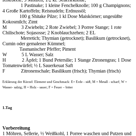
1 Pastinake; 1 kleine Fenchelknolle; 100 g Champignons;
4 Große Kartoffeln; Reisnudeln; Erdnussöl;
100 g Shitake Pilze; 1 kl Dose Maiskörner; ungesüßte
Kokosmilch; Zimt
M 3 Zwiebeln; 2 Rote Zwiebel; 3 Porree Stange; 1 rote
Chilischote; Sojasosse; 2 Knoblauchzehen; 2 EL
Merretich; Thymian (getrocknet); Basilikum (getrocknet),
Cumin oder gemalener Kümmel;
Tasmanischer Pfeffer; Piment
W 5 L Wasser; Salz
H 2 Äpfel; 1 Bund Petersilie; 1 Stange Ztronengras; 1 Dose
Tomatenwürfel; ½ L Sauerkeuat Saft
F Zitronenschale; Basilikum (frisch); Thymian (frisch)
Erklärung der Kürzel: Element und Geschmack: E= Erde - süß; M = Metall - scharf; W =
Wasser- salzig; H = Holz - sauer; F = Feuer – bitter
1.Tag
Vorbereitung
1 Möhren, Sellerie, ½ Weißkohl, 1 Porree waschen und Putzen und