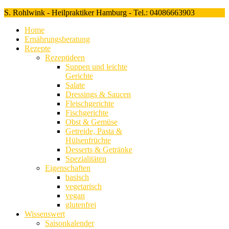
S. Rohlwink - Heilpraktiker Hamburg - Tel.: 04086663903
Home
Ernährungsberatung
Rezepte
Rezeptideen
Suppen und leichte
Gerichte
Salate
Dressings & Saucen
Fleischgerichte
Fischgerichte
Obst & Gemüse
Getreide, Pasta &
Hülsenfrüchte
Desserts & Getränke
Spezialitäten
Eigenschaften
basisch
vegetarisch
vegan
glutenfrei
Wissenswert
Saisonkalender