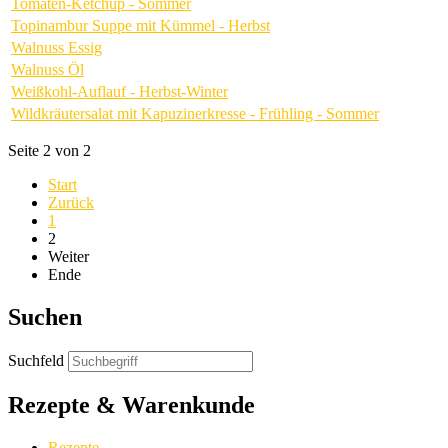
Tomaten-Ketchup - Sommer
Topinambur Suppe mit Kümmel - Herbst
Walnuss Essig
Walnuss Öl
Weißkohl-Auflauf - Herbst-Winter
Wildkräutersalat mit Kapuzinerkresse - Frühling - Sommer
Seite 2 von 2
Start
Zurück
1
2
Weiter
Ende
Suchen
Suchfeld
Rezepte & Warenkunde
Rezepte