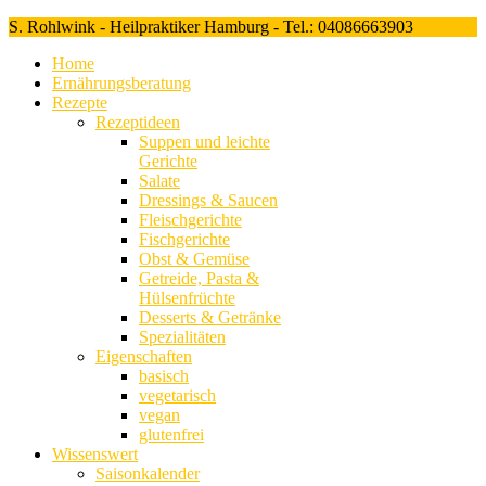
S. Rohlwink - Heilpraktiker Hamburg - Tel.: 04086663903
Home
Ernährungsberatung
Rezepte
Rezeptideen
Suppen und leichte
Gerichte
Salate
Dressings & Saucen
Fleischgerichte
Fischgerichte
Obst & Gemüse
Getreide, Pasta &
Hülsenfrüchte
Desserts & Getränke
Spezialitäten
Eigenschaften
basisch
vegetarisch
vegan
glutenfrei
Wissenswert
Saisonkalender