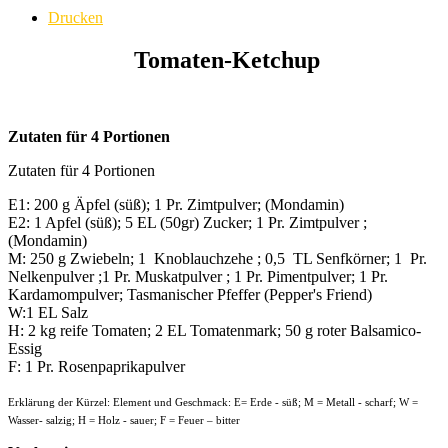
Drucken
Tomaten-Ketchup
Zutaten für 4 Portionen
Zutaten für 4 Portionen
E1: 200 g Äpfel (süß); 1 Pr. Zimtpulver; (Mondamin)
E2: 1 Apfel (süß); 5 EL (50gr) Zucker; 1 Pr. Zimtpulver ;
(Mondamin)
M: 250 g Zwiebeln; 1 Knoblauchzehe ; 0,5 TL Senfkörner; 1 Pr.
Nelkenpulver ;1 Pr. Muskatpulver ; 1 Pr. Pimentpulver; 1 Pr.
Kardamompulver; Tasmanischer Pfeffer (Pepper's Friend)
W:1 EL Salz
H: 2 kg reife Tomaten; 2 EL Tomatenmark; 50 g roter Balsamico-
Essig
F: 1 Pr. Rosenpaprikapulver
Erklärung der Kürzel: Element und Geschmack: E= Erde - süß; M = Metall - scharf; W =
Wasser- salzig; H = Holz - sauer; F = Feuer – bitter