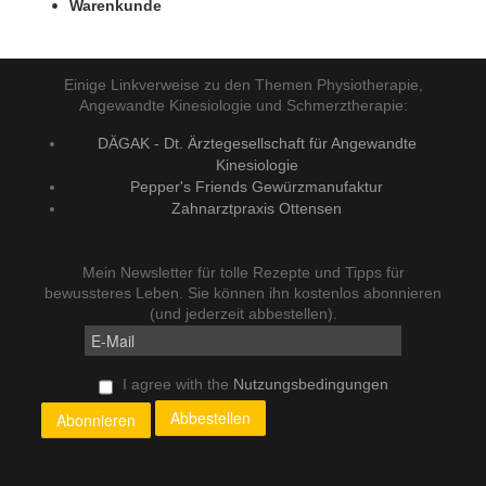
Warenkunde
Einige Linkverweise zu den Themen Physiotherapie,
Angewandte Kinesiologie und Schmerztherapie:
DÄGAK - Dt. Ärztegesellschaft für Angewandte
Kinesiologie
Pepper's Friends Gewürzmanufaktur
Zahnarztpraxis Ottensen
Mein Newsletter für tolle Rezepte und Tipps für
bewussteres Leben. Sie können ihn kostenlos abonnieren
(und jederzeit abbestellen).
I agree with the
Nutzungsbedingungen