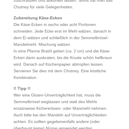
zuschrauben und abkühlen lassen. Somit hat man das
Chutney für viele Gelegenheiten.
Zubereitung Käse-Ecken
Die Käse-Ecken in sechs oder acht Portionen
schneiden. Jede Ecke erst im Mehl wälzen, danach in
dem Ei wälzen und schließlich in der Semmelbrösel-
Mandelmehl- Mischung wälzen.
In eine Pfanne Bratöl geben (ca. 2 cm) und die Käse-
Ecken darin ausbraten, bis die Kruste schön hellbraun
wird. Danach auf Küchenpapier abtropfen lassen.
Servieren Sie dies mit dem Chutney. Eine köstliche
Kombination.
!! Tipp !!
Wer eine Gluten-Unverträglichkeit hat, muss die
Semmelbrösel weglassen und statt des Mehls
ersatzweise Kichererbsen- oder Maismehl nehmen.
Auch bitte bei den Mandeln auf Unverträglichkeiten
achten. Es sollten gegebenenfalls andere (oder
überhaupt keine) Nüsse verwendet werden.