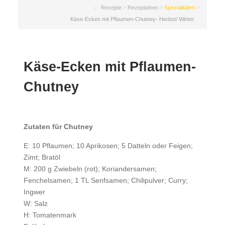
Rezepte
>
Rezeptideen
>
Spezialitäten
>
Käse-Ecken mit Pflaumen-Chutney- Herbst/ Winter
Käse-Ecken mit Pflaumen-
Chutney
Zutaten für Chutney
E: 10 Pflaumen; 10 Aprikosen; 5 Datteln oder Feigen;
Zimt; Bratöl
M: 200 g Zwiebeln (rot); Koriandersamen;
Fenchelsamen; 1 TL Senfsamen; Chilipulver; Curry;
Ingwer
W: Salz
H: Tomatenmark