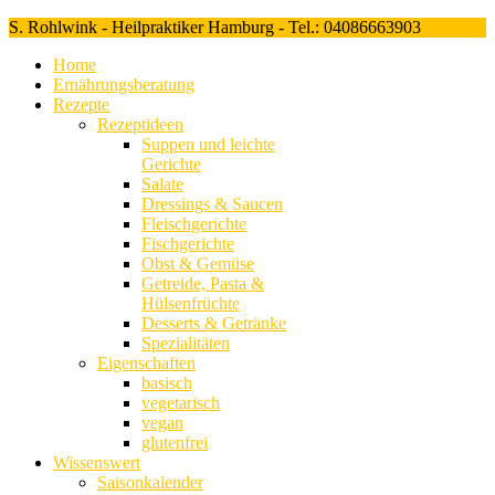
S. Rohlwink - Heilpraktiker Hamburg - Tel.: 04086663903
Home
Ernährungsberatung
Rezepte
Rezeptideen
Suppen und leichte
Gerichte
Salate
Dressings & Saucen
Fleischgerichte
Fischgerichte
Obst & Gemüse
Getreide, Pasta &
Hülsenfrüchte
Desserts & Getränke
Spezialitäten
Eigenschaften
basisch
vegetarisch
vegan
glutenfrei
Wissenswert
Saisonkalender