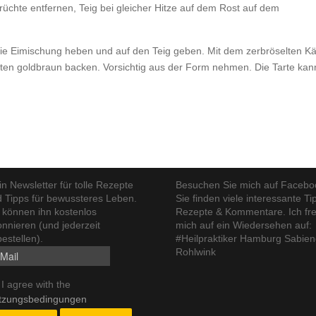
üchte entfernen, Teig bei gleicher Hitze auf dem Rost auf dem
die Eimischung heben und auf den Teig geben. Mit dem zerbröselten K
uten goldbraun backen. Vorsichtig aus der Form nehmen. Die Tarte kan
n Newsletter für tolle Rezepte
Besuchen Sie mich auf Facebo
 Tipps für bewussteres Leben.
Sie finden viele interessante Ti
 können ihn kostenlos
Rezepte & Kommentare. Ich fr
nnieren (und jederzeit
mich auf ein Wiedersehen auf:
estellen).
#Heilpraktiker Hamburg Sabie
Rohlwink
I agree with the
tzungsbedingungen