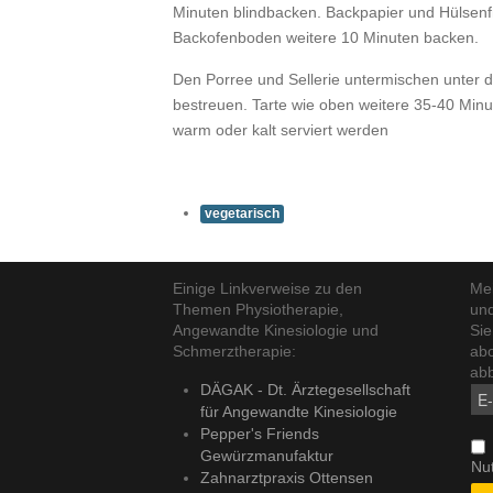
Minuten blindbacken. Backpapier und Hülsenfr
Backofenboden weitere 10 Minuten backen.
Den Porree und Sellerie untermischen unter 
bestreuen. Tarte wie oben weitere 35-40 Min
warm oder kalt serviert werden
vegetarisch
Einige Linkverweise zu den
Mei
Themen Physiotherapie,
und
Angewandte Kinesiologie und
Sie
Schmerztherapie:
abo
abb
DÄGAK - Dt. Ärztegesellschaft
für Angewandte Kinesiologie
Pepper's Friends
Gewürzmanufaktur
Nu
Zahnarztpraxis Ottensen