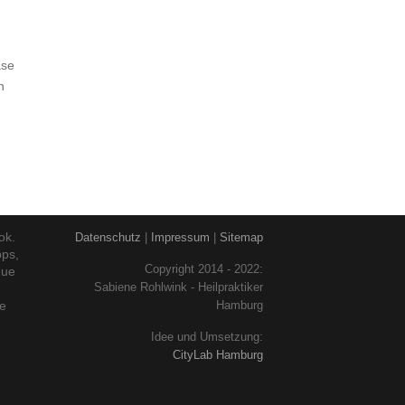
äse
n
ok.
Datenschutz
|
Impressum
|
Sitemap
pps,
Copyright 2014 - 2022:
eue
Sabiene Rohlwink - Heilpraktiker
ne
Hamburg
Idee und Umsetzung:
CityLab Hamburg