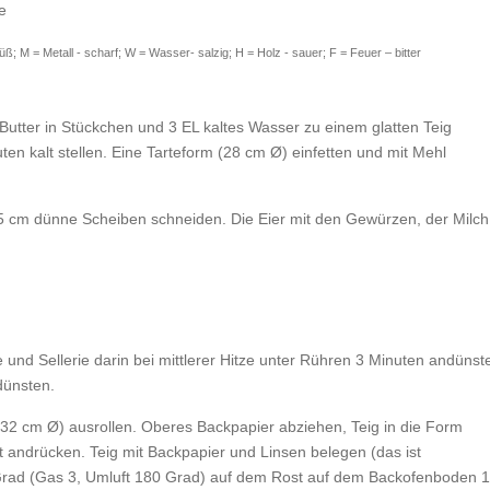
e
; M = Metall - scharf; W = Wasser- salzig; H = Holz - sauer; F = Feuer – bitter
 Butter in Stückchen und 3 EL kaltes Wasser zu einem glatten Teig
en kalt stellen. Eine Tarteform (28 cm Ø) einfetten und mit Mehl
,5 cm dünne Scheiben schneiden. Die Eier mit den Gewürzen, der Milch
e und Sellerie darin bei mittlerer Hitze unter Rühren 3 Minuten andünst
dünsten.
32 cm Ø) ausrollen. Oberes Backpapier abziehen, Teig in die Form
t andrücken. Teig mit Backpapier und Linsen belegen (das ist
 Grad (Gas 3, Umluft 180 Grad) auf dem Rost auf dem Backofenboden 