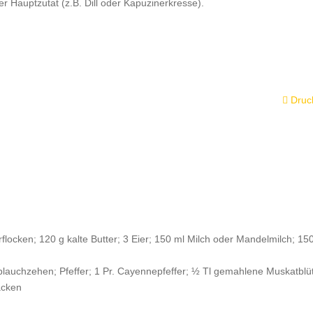
 Hauptzutat (z.B. Dill oder Kapuzinerkresse).
Druc
cken; 120 g kalte Butter; 3 Eier; 150 ml Milch oder Mandelmilch; 15
auchzehen; Pfeffer; 1 Pr. Cayennepfeffer; ½ Tl gemahlene Muskatblü
acken