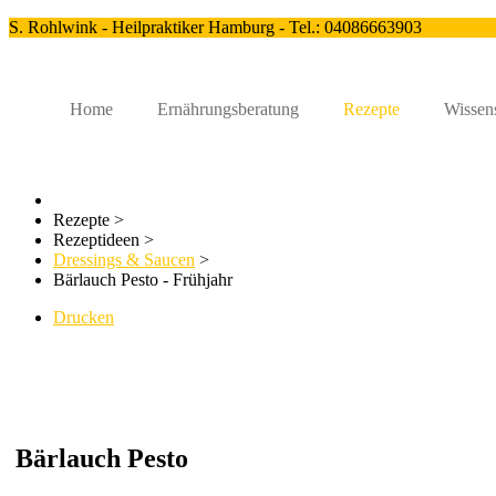
S. Rohlwink - Heilpraktiker Hamburg - Tel.: 04086663903
Home
Ernährungsberatung
Rezepte
Wissen
Rezepte
>
Rezeptideen
>
Dressings & Saucen
>
Bärlauch Pesto - Frühjahr
Drucken
Bärlauch Pesto