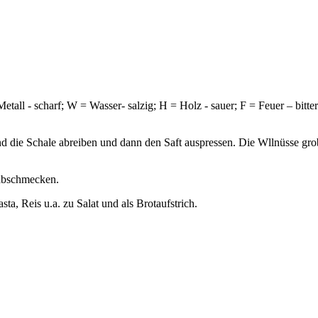
all - scharf; W = Wasser- salzig; H = Holz - sauer; F = Feuer – bitter
d die Schale abreiben und dann den Saft auspressen. Die Wllnüsse gr
 abschmecken.
sta, Reis u.a. zu Salat und als Brotaufstrich.