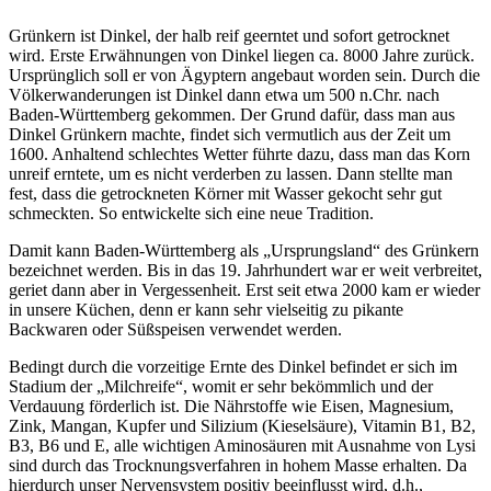
Grünkern ist Dinkel, der halb reif geerntet und sofort getrocknet
wird. Erste Erwähnungen von Dinkel liegen ca. 8000 Jahre zurück.
Ursprünglich soll er von Ägyptern angebaut worden sein. Durch die
Völkerwanderungen ist Dinkel dann etwa um 500 n.Chr. nach
Baden-Württemberg gekommen. Der Grund dafür, dass man aus
Dinkel Grünkern machte, findet sich vermutlich aus der Zeit um
1600. Anhaltend schlechtes Wetter führte dazu, dass man das Korn
unreif erntete, um es nicht verderben zu lassen. Dann stellte man
fest, dass die getrockneten Körner mit Wasser gekocht sehr gut
schmeckten. So entwickelte sich eine neue Tradition.
Damit kann Baden-Württemberg als „Ursprungsland“ des Grünkern
bezeichnet werden. Bis in das 19. Jahrhundert war er weit verbreitet,
geriet dann aber in Vergessenheit. Erst seit etwa 2000 kam er wieder
in unsere Küchen, denn er kann sehr vielseitig zu pikante
Backwaren oder Süßspeisen verwendet werden.
Bedingt durch die vorzeitige Ernte des Dinkel befindet er sich im
Stadium der „Milchreife“, womit er sehr bekömmlich und der
Verdauung förderlich ist. Die Nährstoffe wie Eisen, Magnesium,
Zink, Mangan, Kupfer und Silizium (Kieselsäure), Vitamin B1, B2,
B3, B6 und E, alle wichtigen Aminosäuren mit Ausnahme von Lysi
sind durch das Trocknungsverfahren in hohem Masse erhalten. Da
hierdurch unser Nervensystem positiv beeinflusst wird, d.h.,